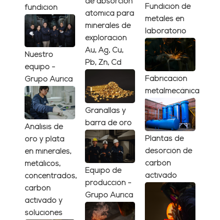
de absorción
Fundición de
fundición
atómica para
metales en
minerales de
laboratorio
exploración
Au, Ag, Cu,
Nuestro
Pb, Zn, Cd
equipo -
Fabricación
Grupo Aurica
metalmecánica
Granallas y
barra de oro
Análisis de
Plantas de
oro y plata
desorción de
en minerales,
carbón
metálicos,
Equipo de
activado
concentrados,
producción -
carbón
Grupo Aurica
activado y
soluciones