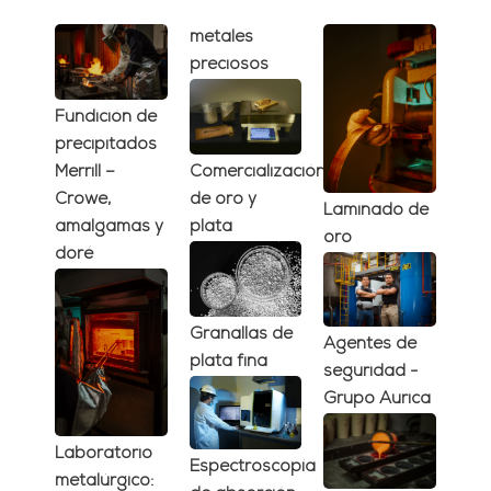
metales
preciosos
Fundición de
precipitados
Merrill –
Comercialización
Crowe,
de oro y
Laminado de
amalgamas y
plata
oro
doré
Granallas de
Agentes de
plata fina
seguridad -
Grupo Aurica
Laboratorio
Espectroscopía
metalúrgico: